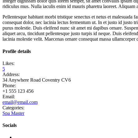
Integer dignissim dolor quis lorem semper, sit amet convallis ipsum di
ridiculus mus. Nulla iaculis enim id mauris pharetra laoreet. Aliquam
Pellentesque habitant morbi tristique senectus et netus et malesuada fa
consequat dolor, nec lacinia lectus fermentum ut. In et justo id justo t
purus molestie. Duis eleifend nunc sit amet mi dapibus ornare. Suspe
aliquet arcu, tincidunt pellentesque justo turpis id neque. Duis eleifen
lacinia molestie velit. Maecenas ornare consequat massa ullamcorper 
Profile details
Likes:
5
Address:
34 Anywhere Road Coventry CV6
Phone:
+1 555 123 456
Email:
email@email.com
Categories:
Spa Master
Socials