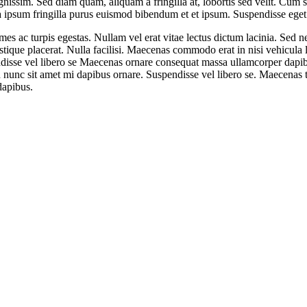
gnissim. Sed diam quam, aliquam a fringilla at, lobortis sed velit. Cum 
 a ipsum fringilla purus euismod bibendum et et ipsum. Suspendisse ege
mes ac turpis egestas. Nullam vel erat vitae lectus dictum lacinia. Sed n
ristique placerat. Nulla facilisi. Maecenas commodo erat in nisi vehicula
ndisse vel libero se Maecenas ornare consequat massa ullamcorper dapib
d nunc sit amet mi dapibus ornare. Suspendisse vel libero se. Maecenas tem
dapibus.