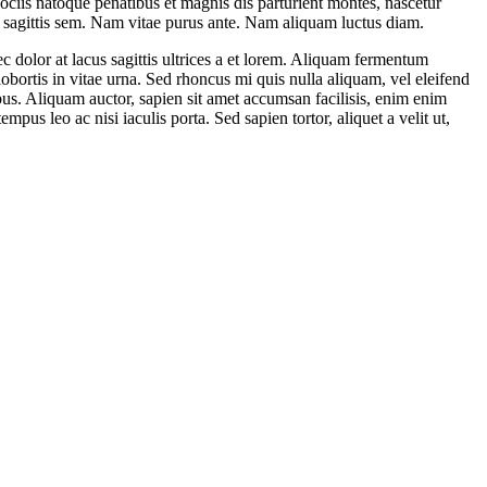
sociis natoque penatibus et magnis dis parturient montes, nascetur
t sagittis sem. Nam vitae purus ante. Nam aliquam luctus diam.
ec dolor at lacus sagittis ultrices a et lorem. Aliquam fermentum
 lobortis in vitae urna. Sed rhoncus mi quis nulla aliquam, vel eleifend
us. Aliquam auctor, sapien sit amet accumsan facilisis, enim enim
pus leo ac nisi iaculis porta. Sed sapien tortor, aliquet a velit ut,