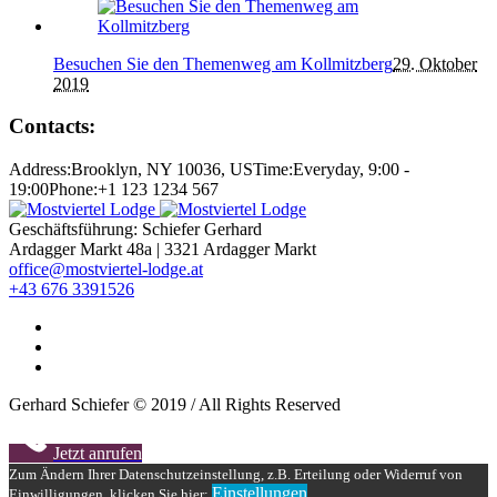
Besuchen Sie den Themenweg am Kollmitzberg
29. Oktober
2019
Contacts:
Address:
Brooklyn, NY 10036, US
Time:
Everyday, 9:00 -
19:00
Phone:
+1 123 1234 567
Geschäftsführung: Schiefer Gerhard
Ardagger Markt 48a | 3321 Ardagger Markt
office@mostviertel-lodge.at
+43 676 3391526
Gerhard Schiefer © 2019 / All Rights Reserved
Jetzt anrufen
Zum Ändern Ihrer Datenschutzeinstellung, z.B. Erteilung oder Widerruf von
Einstellungen
Einwilligungen, klicken Sie hier: