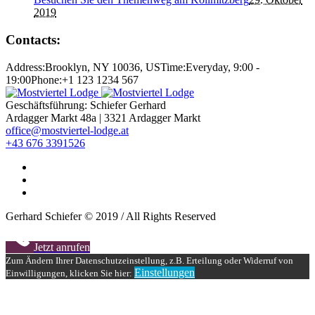
2019
Contacts:
Address:
Brooklyn, NY 10036, US
Time:
Everyday, 9:00 -
19:00
Phone:
+1 123 1234 567
Geschäftsführung: Schiefer Gerhard
Ardagger Markt 48a | 3321 Ardagger Markt
office@mostviertel-lodge.at
+43 676 3391526
Gerhard Schiefer © 2019 / All Rights Reserved
Jetzt anrufen
Zum Ändern Ihrer Datenschutzeinstellung, z.B. Erteilung oder Widerruf von
Einstellungen
Einwilligungen, klicken Sie hier: